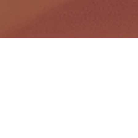
Quota
Gratuito
Data e modalità
25/09/2019
– Palazzo Bonin Longare,
Vicenza